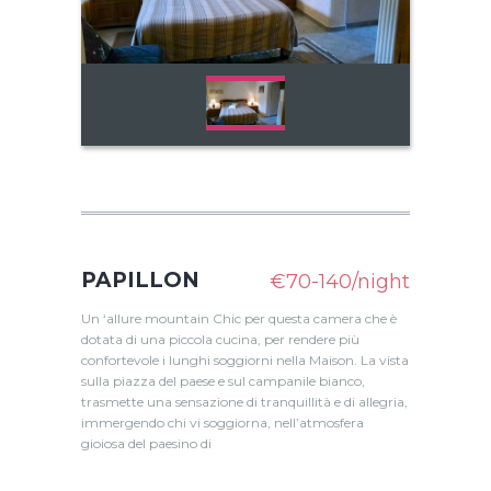
PAPILLON
€70-140/night
Un ‘allure mountain Chic per questa camera che è
dotata di una piccola cucina, per rendere più
confortevole i lunghi soggiorni nella Maison. La vista
sulla piazza del paese e sul campanile bianco,
trasmette una sensazione di tranquillità e di allegria,
immergendo chi vi soggiorna, nell’atmosfera
gioiosa del paesino di