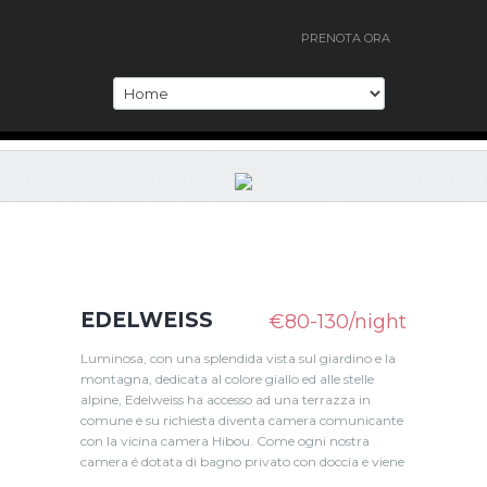
PRENOTA ORA
EDELWEISS
€80-130/night
Luminosa, con una splendida vista sul giardino e la
montagna, dedicata al colore giallo ed alle stelle
alpine, Edelweiss ha accesso ad una terrazza in
comune e su richiesta diventa camera comunicante
con la vicina camera Hibou. Come ogni nostra
camera é dotata di bagno privato con doccia e viene