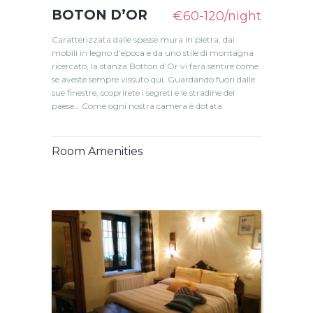
BOTON D’OR
€60-120/night
Caratterizzata dalle spesse mura in pietra, dai
mobili in legno d’epoca e da uno stile di montagna
ricercato, la stanza Botton d’Or vi farà sentire come
se aveste sempre vissuto qui. Guardando fuori dalle
sue finestre, scoprirete i segreti e le stradine del
paese… Come ogni nostra camera é dotata
Room Amenities