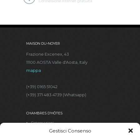
Connessione Internet gratuita
MAISON DU-NOYER
Frazione Excenex, 43
11100 AOSTA Valle d'Aosta, Italy
mappa
(+39) 0165 51042
(+39) 371 483 4739 (Whatsapp)
CHAMBRES D’HÔTES
Sistemazioni
Gestisci Consenso
Foto | Video
Servizi | Dotazioni