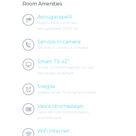
Room Amenities
Asciugacapelli
Bagno dotato di phon /
asciugacapelli 2000 W
Servizio in camera
Servizio in camera a richiesta
Smart TV 42"
Smart TV Wifi Philips da 42" con
tecnologia ambilight
Sveglia
Sveglia smart TV programmabile
Vasca Idromassagio
Vasca idro con ozonoterapia e
cromoterapia
WiFi Internet