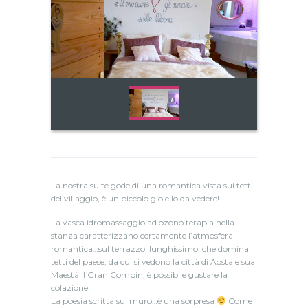
La nostra suite gode di una romantica vista sui tetti
del villaggio, è un piccolo gioiello da vedere!
La vasca idromassaggio ad ozono terapia nella
stanza caratterizzano certamente l’atmosfera
romantica…sul terrazzo, lunghissimo, che domina i
tetti del paese, da cui si vedono la città di Aosta e sua
Maestà il Gran Combin, è possibile gustare la
colazione.
La poesia scritta sul muro…è una sorpresa
Come