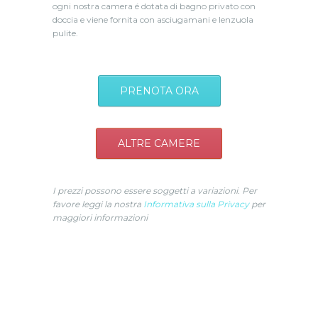
ogni nostra camera é dotata di bagno privato con
doccia e viene fornita con asciugamani e lenzuola
pulite.
PRENOTA ORA
ALTRE CAMERE
I prezzi possono essere soggetti a variazioni. Per
favore leggi la nostra
Informativa sulla Privacy
per
maggiori informazioni