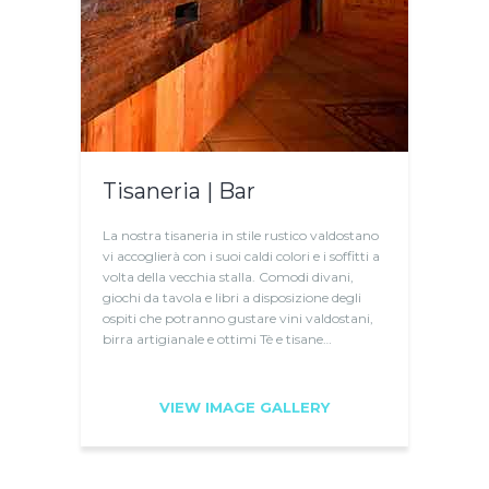
Tisaneria | Bar
La nostra tisaneria in stile rustico valdostano
vi accoglierà con i suoi caldi colori e i soffitti a
volta della vecchia stalla. Comodi divani,
giochi da tavola e libri a disposizione degli
ospiti che potranno gustare vini valdostani,
birra artigianale e ottimi Tè e tisane…
VIEW IMAGE GALLERY