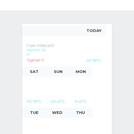
TODAY
7 DAY FORECAST
SWITCH TO
F°
Gignod, IT
26.78
°C
SAT
SUN
MON
30.76
°C
30.41
°C
31.41
°C
TUE
WED
THU