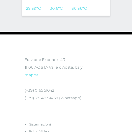
29.39
°C
30.6
°C
30.36
°C
MAISON DU-NOYER
Frazione Excenex, 43
11100 AOSTA Valle d'Aosta, Italy
mappa
(+39) 0165 51042
(+39) 371 483 4739 (Whatsapp)
CHAMBRES D’HÔTES
Sistemazioni
Foto | Video