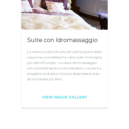
Suite con Idromassaggio
La nostra suite è situata all’ultimo piano della
casa e ha una bellissima vista sulle montagne
più alte d’Europa. La vasca idromassaggio
con ozonoterapia e cromoterapia vi aiuterà a
sciogliere lo stress e l’ansia e dopo essere stati
da noi sarete più felici.
VIEW IMAGE GALLERY